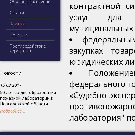
Образцы заявлений
контрактной си
Ссылки
услуг для о
Закупки
муниципальных
Новости
федеральным
Противодействие
закупках това
коррупции
юридических ли
Положение
Новости
федерального г
15.03.2017
50 лет со дня образования
«Судебно-эк
пожарной лаборатории в
противопожарн
Новгородской области
Подробнее...
лаборатория" по