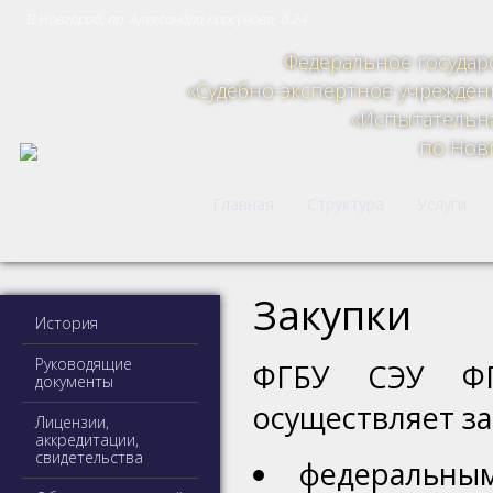
В.Новгород, пр. Александра Корсунова, д.24
Федеральное госуда
«Судебно-экспертное учрежде
«Испытательн
по Нов
Главная
Структура
Услуги
Закупки
История
Руководящие
ФГБУ СЭУ ФП
документы
осуществляет за
Лицензии,
аккредитации,
свидетельства
федеральным