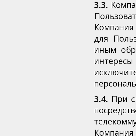
3.3.
Компа
Пользова
Компания
для Поль
иным обр
интере
исключит
персональ
3.4.
При сб
посре
телеком
Компани