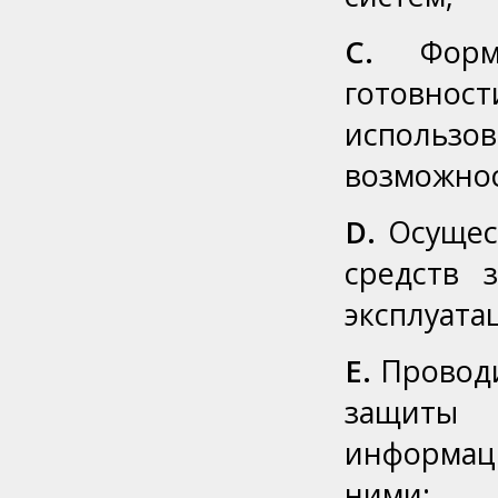
C.
Форми
готовнос
использо
возможнос
D.
Осущест
средств 
эксплуата
E.
Проводи
защиты
информац
ними;