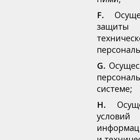
F.
Осущес
защиты 
техничес
персональ
G.
Осущест
персона
системе;
H.
Осуще
условий
информац
и техниче