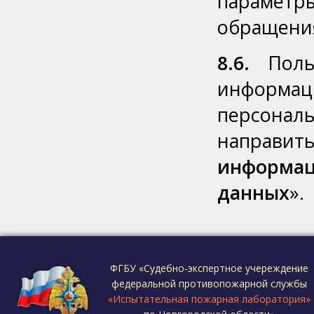
парамет
обращени
8.6.
Польз
информа
персональ
направить
информац
данных
».
ФГБУ «Судебно-экспертное учереждение
федеральной противопожарной службы
«Испытательная пожарная лаборатория»