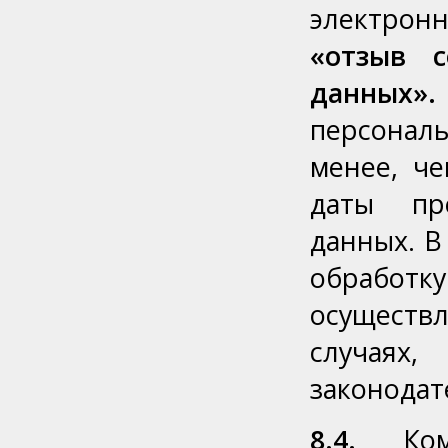
электрон
«отзыв с
данных
персонал
менее, че
даты пр
данных. В
обработку
осуществ
случаях
законодат
8.4.
Комп