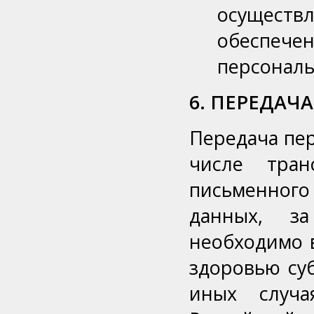
осущест
обеспе
персональ
6. ПЕРЕДАЧ
Передача пе
числе тран
письменног
данных, з
необходимо 
здоровью су
иных случа