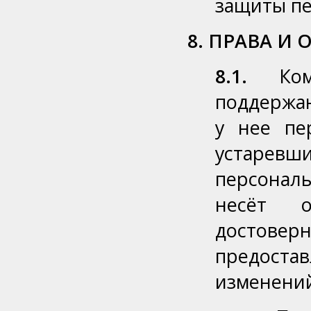
защиты пе
8. ПРАВА И
8.1.
Комп
поддержан
у нее пе
устаревши
персональ
несёт о
достовер
предоста
изменени