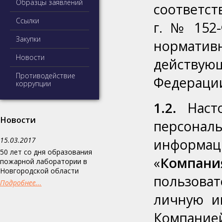
Образцы заявлений
соответст
Ссылки
г. № 152
Закупки
норматив
Новости
действу
Противодействие
Федераци
коррупции
1.2.
Насто
Новости
персональ
15.03.2017
информа
50 лет со дня образования
«
Компани
пожарной лаборатории в
Новгородской области
пользоват
Подробнее...
личную и
Компанией