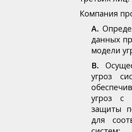
Компания пр
A.
Определ
данных пр
модели уг
B.
Осущес
угроз си
обеспечи
угроз с 
защиты п
для соот
систем;