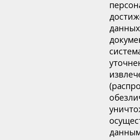
персо
дости
данных
доку
систе
уточн
извле
(распр
обезл
уничто
осущес
данным