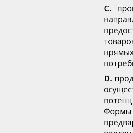
C.
пров
напра
предос
товаро
прям
потреб
D.
прод
осущ
потен
Формы
предв