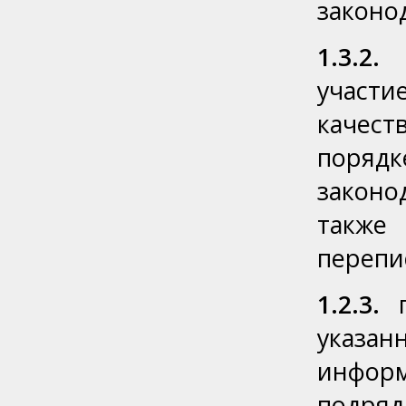
законо
1.3.2.
з
участ
качес
поряд
законо
также
перепи
1.2.3.
п
указан
инфор
подря