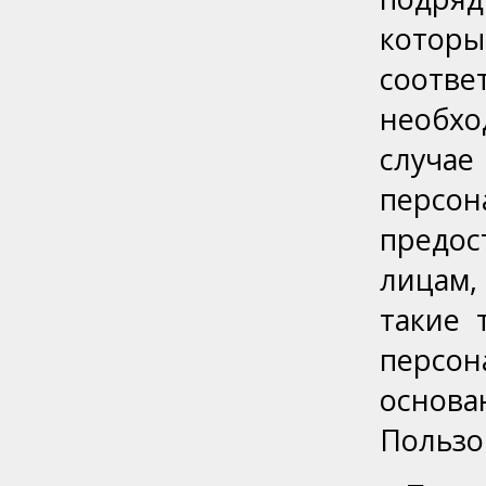
кото
соотв
необх
случа
перс
предо
лицам,
такие 
персо
основа
Пользо