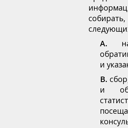
информа
собирать,
следующих
А.
нап
обрати
и указ
B.
сбор
и об
стати
посещ
консул