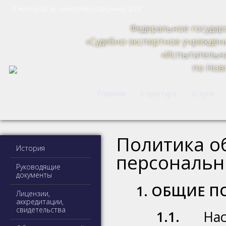
В.Новгород, пр. Александра Корсунова, д.24
Федеральное госуда
«Судебно-экспертное учрежде
«Испытательн
по Нов
Главная
Структура
Услуги
Политика о
История
персональн
Руководящие
документы
1. ОБЩИЕ 
Лицензии,
аккредитации,
свидетельства
1.1.
Наст