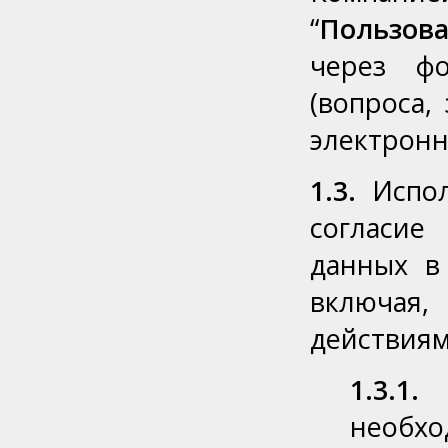
“
Пользов
через фо
(вопроса,
электронн
1.3.
Исполь
согласие
данных в
включая
действиям
1.3.1.
о
необ