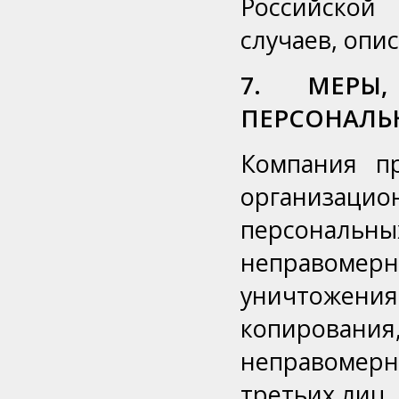
Российской
случаев, опис
7. МЕРЫ
ПЕРСОНАЛЬ
Компания п
организаци
персонал
неправоме
уничтожен
копировани
неправомерн
третьих лиц.