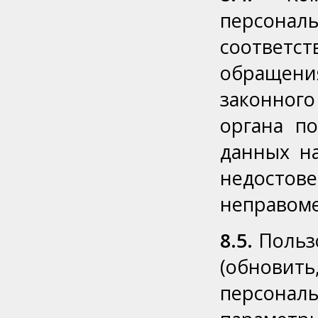
персон
соответс
обращени
законног
органа п
данных на
недосто
неправоме
8.5.
Пользо
(обновит
персональ