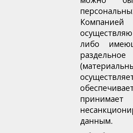
персональн
Компание
осуществля
либо имею
раздельно
(материаль
осуществля
обеспечивае
приним
несанкцио
данным.