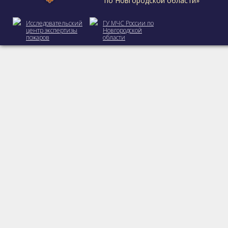
по Новгородской области»
Исследовательский
ГУ МЧС России по
центр экспертизы
Новгородской
пожаров
области