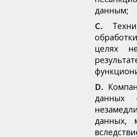
данным;
C.
Технич
обработк
целях н
результа
функцион
D.
Компан
данных 
незамедли
данных, 
вследстви