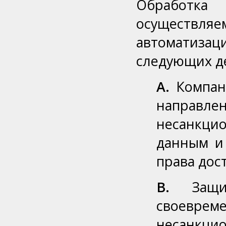
Обработка 
осуществл
автоматизац
следующих д
A.
Компани
направ
несанкци
данным и
права дос
B.
Защит
своевр
несанкци