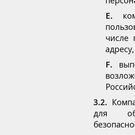
персон
E.
комм
пользо
числе 
адресу,
F.
выпо
возлож
Россий
3.2.
Компа
для об
безопасно