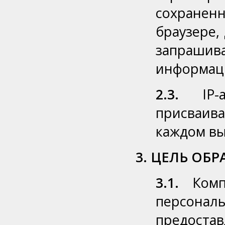
сохранен
браузере, 
запраши
информац
2.3.
IP-а
присваив
каждом вы
3. ЦЕЛЬ ОБ
3.1.
Компа
персонал
предостав