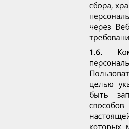
сбора, хр
персонал
через Веб
требовани
1.6.
Комп
персона
Пользоват
целью ук
быть за
способов
настояще
которых 