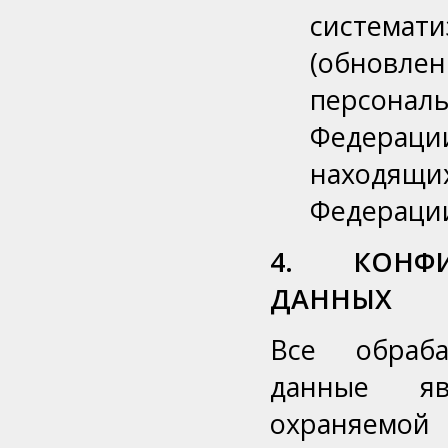
системати
(обновл
персона
Федерац
находящ
Федераци
4. КОНФИ
ДАННЫХ
Все обраб
данные яв
охраняемо